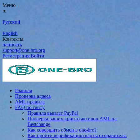
Меню
ru
Русский
English
Контакты
написать
support@one-bro.org
Регистрация
Войти
Главная
Проверка адреса
AML правила
FAQ по сайту
Правила выплат PayPal
Проверка ваших крипто активов AML на
Bestchange
Как совершить обмен в one-bro?
Как пройти верификацию карты отправителя.