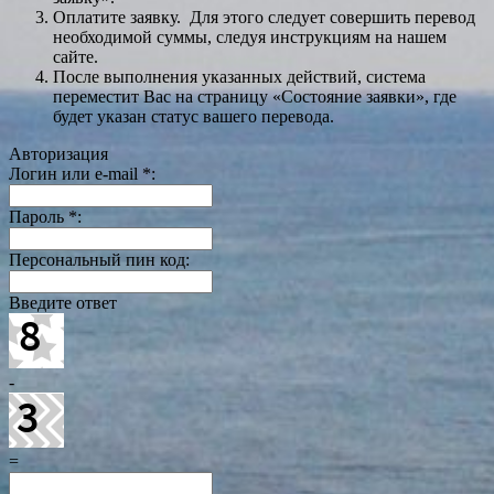
Оплатите заявку. Для этого следует совершить перевод
необходимой суммы, следуя инструкциям на нашем
сайте.
После выполнения указанных действий, система
переместит Вас на страницу «Состояние заявки», где
будет указан статус вашего перевода.
Авторизация
Логин или e-mail
*
:
Пароль
*
:
Персональный пин код:
Введите ответ
-
=