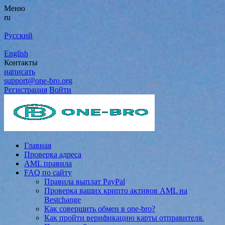
Меню
ru
Русский
English
Контакты
написать
support@one-bro.org
Регистрация
Войти
Главная
Проверка адреса
AML правила
FAQ по сайту
Правила выплат PayPal
Проверка ваших крипто активов AML на
Bestchange
Как совершить обмен в one-bro?
Как пройти верификацию карты отправителя.