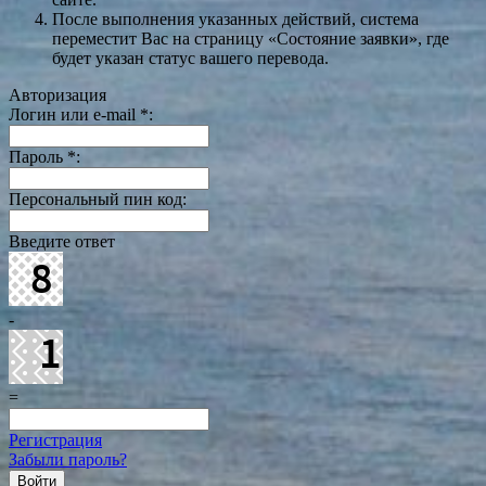
После выполнения указанных действий, система
переместит Вас на страницу «Состояние заявки», где
будет указан статус вашего перевода.
Авторизация
Логин или e-mail
*
:
Пароль
*
:
Персональный пин код:
Введите ответ
-
=
Регистрация
Забыли пароль?