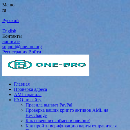
Меню
ru
Русский
English
Контакты
написать
support@one-bro.org
Регистрация
Войти
Главная
Проверка адреса
AML правила
FAQ по сайту
Правила выплат PayPal
Проверка ваших крипто активов AML на
Bestchange
Как совершить обмен в one-bro?
Как пройти верификацию карты отправителя.