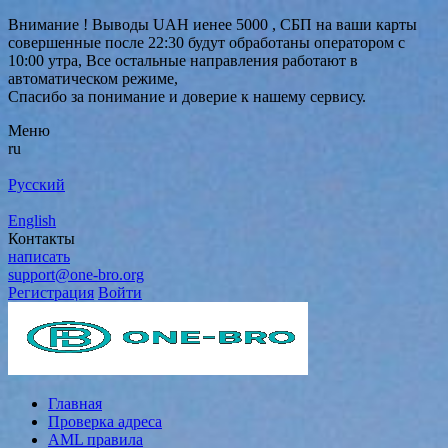
Внимание ! Выводы UAH иенее 5000 , СБП на ваши карты
совершенные после 22:30 будут обработаны оператором с
10:00 утра, Все остальные направления работают в
автоматическом режиме,
Спасибо за понимание и доверие к нашему сервису.
Меню
ru
Русский
English
Контакты
написать
support@one-bro.org
Регистрация
Войти
Главная
Проверка адреса
AML правила