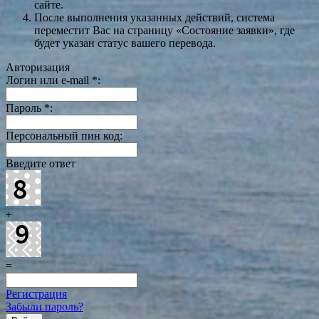
сайте.
После выполнения указанных действий, система
переместит Вас на страницу «Состояние заявки», где
будет указан статус вашего перевода.
Авторизация
Логин или e-mail
*
:
Пароль
*
:
Персональный пин код:
Введите ответ
+
=
Регистрация
Забыли пароль?