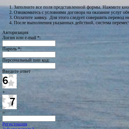
Заполните все поля представленной формы. Нажмите кн
Ознакомьтесь с условиями договора на оказание услуг об
Оплатите заявку. Для этого следует совершить перевод 
После выполнения указанных действий, система перемести
Авторизация
Логин или e-mail
*
:
Пароль
*
:
Персональный пин код:
Введите ответ
+
=
Регистрация