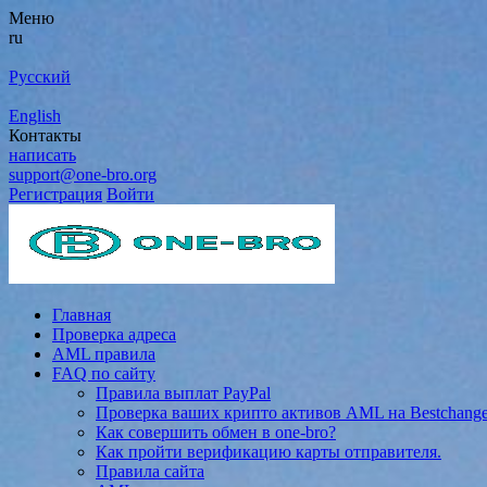
Меню
ru
Русский
English
Контакты
написать
support@one-bro.org
Регистрация
Войти
Главная
Проверка адреса
AML правила
FAQ по сайту
Правила выплат PayPal
Проверка ваших крипто активов AML на Bestchang
Как совершить обмен в one-bro?
Как пройти верификацию карты отправителя.
Правила сайта