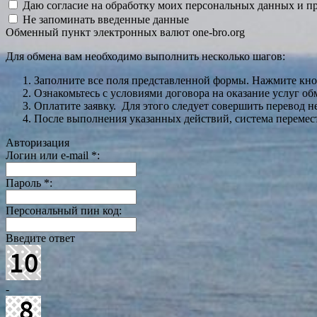
Даю согласие на обработку моих персональных данных и 
Не запоминать введенные данные
Обменный пункт электронных валют one-bro.org
Для обмена вам необходимо выполнить несколько шагов:
Заполните все поля представленной формы. Нажмите кн
Ознакомьтесь с условиями договора на оказание услуг об
Оплатите заявку. Для этого следует совершить перевод 
После выполнения указанных действий, система перемести
Авторизация
Логин или e-mail
*
:
Пароль
*
:
Персональный пин код:
Введите ответ
-