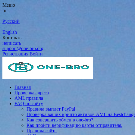
Меню
ru
Русский
English
Контакты
написать
support@one-bro.org
Регистрация
Войти
Главная
Проверка адреса
AML правила
FAQ по сайту
Правила выплат PayPal
Проверка ваших крипто активов AML на Bestchang
Как совершить обмен в one-bro?
Как пройти верификацию карты отправителя.
Правила сайта