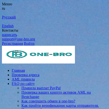
Меню
ru
Русский
English
Контакты
написать
support@one-bro.org
Регистрация
Войти
Главная
Проверка адреса
AML правила
FAQ по сайту
Правила выплат PayPal
Проверка ваших крипто активов AML на
Bestchange
Как совершить обмен в one-bro?
Как пройти верификацию карты отправителя.