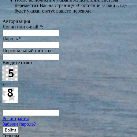
переместит Вас на страницу «Состояние заявки», где
будет указан статус вашего перевода.
Авторизация
Логин или e-mail
*
:
Пароль
*
:
Персональный пин код:
Введите ответ
x
=
Регистрация
Забыли пароль?
Отзывы