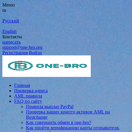
Меню
ru
Русский
English
Контакты
написать
support@one-bro.org
Регистрация
Войти
Главная
Проверка адреса
AML правила
FAQ по сайту
Правила выплат PayPal
Проверка ваших крипто активов AML на
Bestchange
Как совершить обмен в one-bro?
Как пройти верификацию карты отправителя.