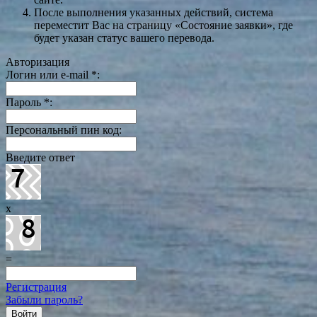
После выполнения указанных действий, система
переместит Вас на страницу «Состояние заявки», где
будет указан статус вашего перевода.
Авторизация
Логин или e-mail
*
:
Пароль
*
:
Персональный пин код:
Введите ответ
x
=
Регистрация
Забыли пароль?